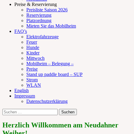
Preise & Reservierung
Preisliste Saison 2026
Reservierung
Platzordnung
Mieten Sie das Mobilheim
FAQ’s
Elektrofahrzeuge
Feuer
Hunde
Kinder
Mittwoch
Mobilheim – Belegung –
Preise
Stand up paddle board – SUP
Strom
WLAN
English
Impressum
Datenschutzerklärung
Suchen
Suche
nach:
Herzlich Willkommen am Neudahner
Weiher!