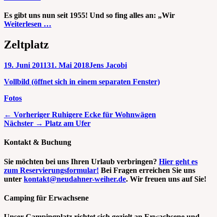
Es gibt uns nun seit 1955! Und so fing alles an: „Wir
Weiterlesen …
Zeltplatz
Veröffentlicht
Autor
19. Juni 2011
31. Mai 2018
Jens Jacobi
am
Vollbild (öffnet sich in einem separaten Fenster)
Kategorien
Fotos
Beitragsnavigation
Vorheriger
← Vorheriger
Ruhigere Ecke für Wohnwägen
Nächster
Beitrag:
Nächster →
Platz am Ufer
Beitrag:
Kontakt & Buchung
Sie möchten bei uns Ihren Urlaub verbringen?
Hier geht es
zum Reservierungsformular!
Bei Fragen erreichen Sie uns
unter
kontakt@neudahner-weiher.de
. Wir freuen uns auf Sie!
Camping für Erwachsene
Unser Campingplatz richtet sich gezielt an Erwachsene und