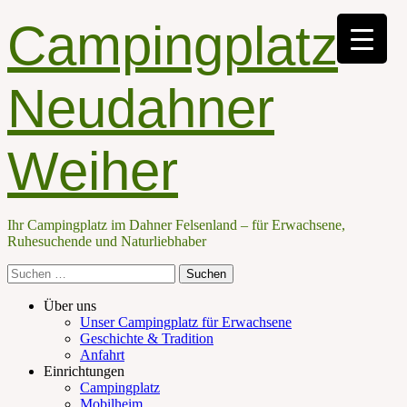
Campingplatz
Neudahner
Weiher
Ihr Campingplatz im Dahner Felsenland – für Erwachsene,
Ruhesuchende und Naturliebhaber
Suche
nach:
Facebook
E-
Telefon
Primäres
Zum
Über uns
Mail
Inhalt
Unser Campingplatz für Erwachsene
Menü
springen
Geschichte & Tradition
Anfahrt
Einrichtungen
Campingplatz
Mobilheim