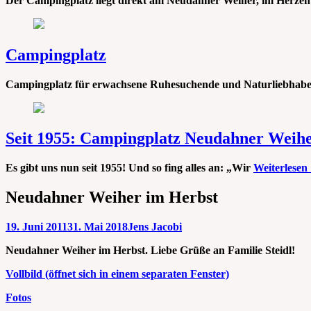
Der Campingplatz liegt direkt am Neudahner Weiher, im Herzen 
Campingplatz
Campingplatz für erwachsene Ruhesuchende und Naturliebhabe
Seit 1955: Campingplatz Neudahner Weih
Es gibt uns nun seit 1955! Und so fing alles an: „Wir
Weiterlesen
Neudahner Weiher im Herbst
Veröffentlicht
Autor
19. Juni 2011
31. Mai 2018
Jens Jacobi
am
Neudahner Weiher im Herbst. Liebe Grüße an Familie Steidl!
Vollbild (öffnet sich in einem separaten Fenster)
Kategorien
Fotos