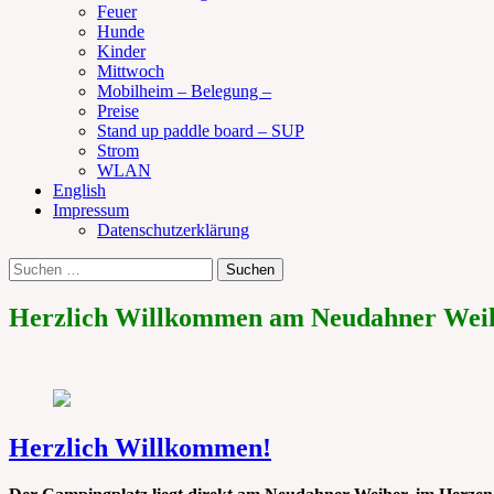
Feuer
Hunde
Kinder
Mittwoch
Mobilheim – Belegung –
Preise
Stand up paddle board – SUP
Strom
WLAN
English
Impressum
Datenschutzerklärung
Suchen
Suche
nach:
Herzlich Willkommen am Neudahner Wei
Herzlich Willkommen!